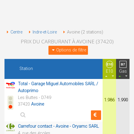
Centre
Indre-et-Loire
Avoine (2 stations)
PRIX DU CARBURANT À AVOINE (37420)
Options de filtre
Station
E10
Gas
Total - Garage Miguel Automobiles SARL /
Autoprimo
Les Buttes - D749
1.986
1.990
37420
Avoine
Carrefour contact - Avoine - Oryamc SARL
4, rue des écoles