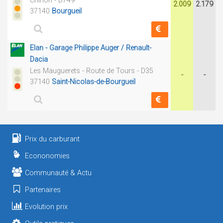
Chinon - D749
2.009
2.179
37140
Bourgueil
Elan - Garage Philippe Auger / Renault-
Dacia
Les Mauguerets - Route de Tours - D35
-
-
37140
Saint-Nicolas-de-Bourgueil
Prix du carburant
Econonomies
Communauté & Actu
Partenaires
Evolution prix