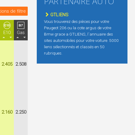
PARTENAIRE AUTO
ions de filtre
GTLIENS
Vous trouverez des pièces pour votre
Peugeot 206 ou la cote argus de votre
E10
Gas
Bmw grace a GTLIENS, l´annuaire des
sites automobiles pour votre voiture. 5000
liens sélectionnés et classés en 50
rubriques.
2.405
2.508
2.160
2.250