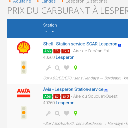
Aquitaine
Landes
Lesperon (2 stations)
PRIX DU CARBURANT À LESPER
Station
Shell - Station-service SGAR Lesperon
/
/
- Aire de l'océan-Est
A63
E5
E70
40260
Lesperon
Sur A63/E5/E70 : sens Hendaye → Bordeaux - k
Avia - Lesperon Station-service
/
/
- Aire du Souquet-Ouest
A63
E5
E70
40260
Lesperon
- Sur A63/E5/E70 : sens Bordeaux → Hendaye - 