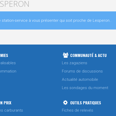
LESPERON
tation-service à vous présenter qui soit proche de Lesperon..
MIES
COMMUNAUTÉ & ACTU
alisables
Les zagaziens
ommation
Forums de discussions
Actualité automobile
Les sondages du moment
N PRIX
OUTILS PRATIQUES
es carburants
Fiches de relevés