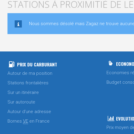
STATIONS À PROXIMITIÉ DE 
Nous sommes désolé mais Zagaz ne trouve aucune s
ECONONO
PRIX DU CARBURANT
Economies ré
Autour de ma position
Budget cons
Stations frontalières
Sur un itinéraire
Sur autoroute
Autour d'une adresse
EVOLUTIO
Bornes
VE
en France
Prix moyen d