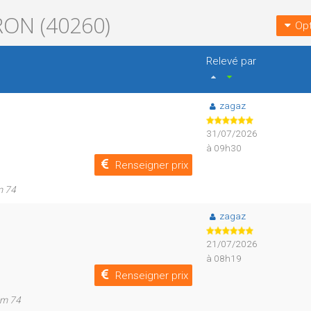
ON (40260)
Opt
Relevé par
zagaz
31/07/2026
à 09h30
Renseigner prix
m 74
zagaz
21/07/2026
à 08h19
Renseigner prix
km 74