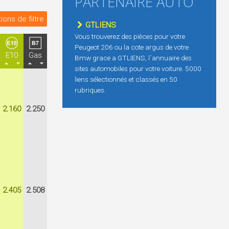
PARTENAIRE AUTO
ions de filtre
GTLIENS
Vous trouverez des pièces pour votre
Peugeot 206 ou la cote argus de votre
E10
Gas
Bmw grace a GTLIENS, l´annuaire des
sites automobiles pour votre voiture. 5000
liens sélectionnés et classés en 50
rubriques.
2.160
2.250
2.405
2.508