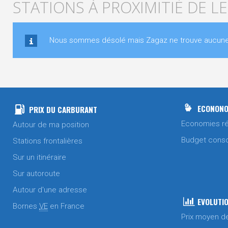
STATIONS À PROXIMITIÉ DE 
Nous sommes désolé mais Zagaz ne trouve aucune s
ECONONO
PRIX DU CARBURANT
Economies ré
Autour de ma position
Budget cons
Stations frontalières
Sur un itinéraire
Sur autoroute
Autour d'une adresse
EVOLUTIO
Bornes
VE
en France
Prix moyen d