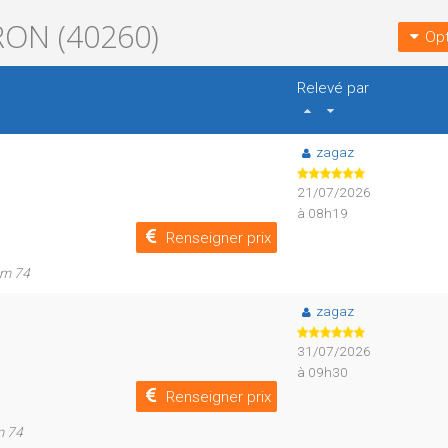
ON (40260)
Opt
Relevé par
zagaz
21/07/2026
à 08h19
Renseigner prix
km 74
zagaz
31/07/2026
à 09h30
Renseigner prix
m 74