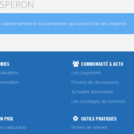
LESPERON
tation-service à vous présenter qui soit proche de Lesperon..
MIES
COMMUNAUTÉ & ACTU
alisables
Les zagaziens
ommation
Forums de discussions
Actualité automobile
Les sondages du moment
N PRIX
OUTILS PRATIQUES
es carburants
Fiches de relevés