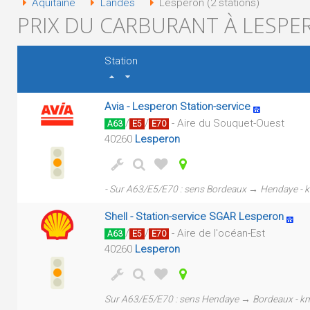
Aquitaine
Landes
Lesperon (2 stations)
PRIX DU CARBURANT À LESPER
Station
Avia - Lesperon Station-service
/
/
- Aire du Souquet-Ouest
A63
E5
E70
40260
Lesperon
- Sur A63/E5/E70 : sens Bordeaux → Hendaye - 
Shell - Station-service SGAR Lesperon
/
/
- Aire de l'océan-Est
A63
E5
E70
40260
Lesperon
Sur A63/E5/E70 : sens Hendaye → Bordeaux - k