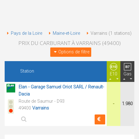
Pays de la Loire
Maine-et-Loire
Varrains (1 stations)
PRIX DU CARBURANT À VARRAINS (49400)
Options de filtre
Station
E10
Gas
Elan - Garage Samuel Oriot SARL / Renault-
Dacia
Route de Saumur - D93
-
1.980
49400
Varrains