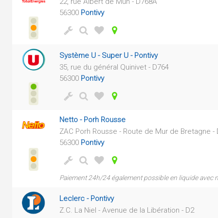
22, rue Albert de Mun - D768A
56300
Pontivy
Système U - Super U - Pontivy
35, rue du général Quinivet - D764
56300
Pontivy
Netto - Porh Rousse
ZAC Porh Rousse - Route de Mur de Bretagne -
56300
Pontivy
Paiement 24h/24 également possible en liquide avec
Leclerc - Pontivy
Z.C. La Niel - Avenue de la Libération - D2