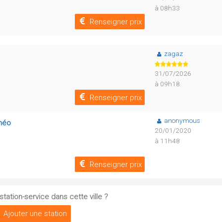
à 08h33
Renseigner prix
zagaz
31/07/2026
à 09h18
Renseigner prix
anonymous
oméo
20/01/2020
à 11h48
Renseigner prix
tation-service dans cette ville ?
Ajouter une station