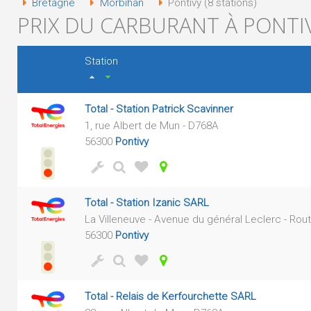
Bretagne
Morbihan
Pontivy (8 stations)
PRIX DU CARBURANT À PONTIV
Station
Total - Station Patrick Scavinner
1, rue Albert de Mun - D768A
56300
Pontivy
Total - Station Izanic SARL
La Villeneuve - Avenue du général Leclerc - Ro
56300
Pontivy
Total - Relais de Kerfourchette SARL