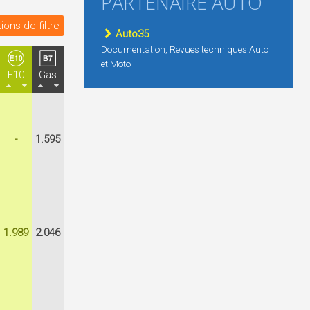
PARTENAIRE AUTO
ions de filtre
Auto35
Documentation, Revues techniques Auto
et Moto
E10
Gas
-
1.595
1.989
2.046