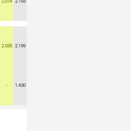
2.014
2.193
2.035
2.199
-
1.430