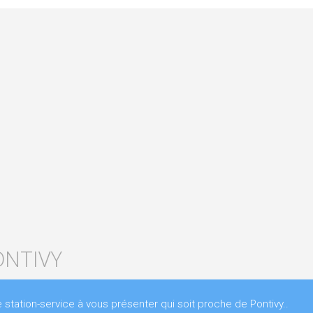
ONTIVY
ation-service à vous présenter qui soit proche de Pontivy..