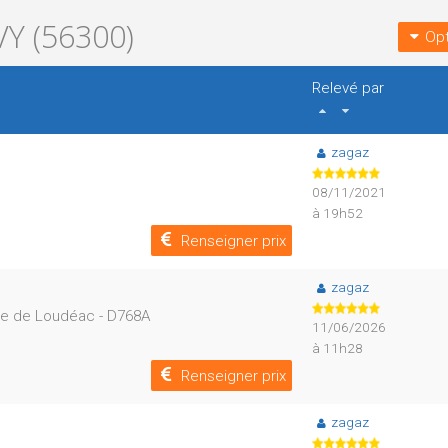
Y (56300)
Opt
Relevé par
zagaz
08/11/2021
à 19h52
Renseigner prix
zagaz
ute de Loudéac - D768A
11/06/2026
à 11h28
Renseigner prix
zagaz