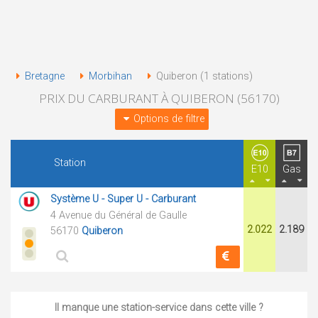
Bretagne
Morbihan
Quiberon (1 stations)
PRIX DU CARBURANT À QUIBERON (56170)
Options de filtre
Station
E10
Gas
Système U - Super U - Carburant
4 Avenue du Général de Gaulle
2.022
2.189
56170
Quiberon
Il manque une station-service dans cette ville ?