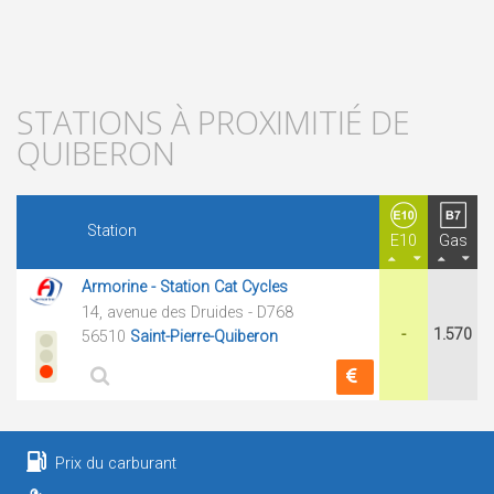
STATIONS À PROXIMITIÉ DE
QUIBERON
Station
E10
Gas
Armorine - Station Cat Cycles
14, avenue des Druides - D768
-
1.570
56510
Saint-Pierre-Quiberon
Prix du carburant