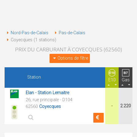
Nord-Pas-de-Calais
Pas-de-Calais
Coyecques (1 stations)
PRIX DU CARBURANT À COYECQUES (62560)
Options de filtre
Station
E10
Gas
Elan - Station Lemaitre
26, rue principale - D104
-
2.220
62560
Coyecques