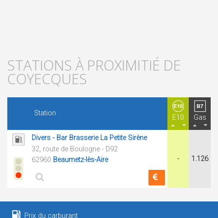
STATIONS À PROXIMITIÉ DE
COYECQUES
Station
E10
Gas
Divers - Bar Brasserie La Petite Sirène
32, route de Boulogne - D92
-
1.126
62960
Beaumetz-lès-Aire
Prix du carburant