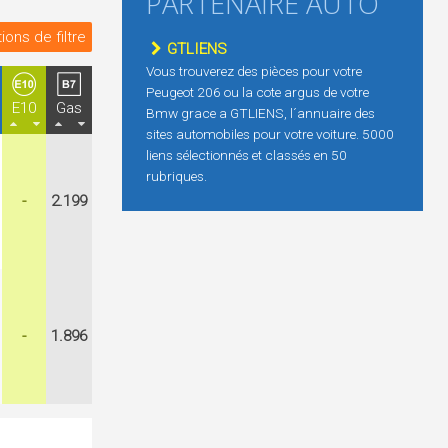
PARTENAIRE AUTO
ions de filtre
GTLIENS
Vous trouverez des pièces pour votre
Peugeot 206 ou la cote argus de votre
E10
Gas
Bmw grace a GTLIENS, l´annuaire des
sites automobiles pour votre voiture. 5000
liens sélectionnés et classés en 50
rubriques.
-
2.199
-
1.896