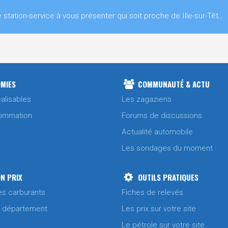
tion-service à vous présenter qui soit proche de Ille-sur-Têt..
MIES
COMMUNAUTÉ & ACTU
alisables
Les zagaziens
ommation
Forums de discussions
Actualité automobile
Les sondages du moment
N PRIX
OUTILS PRATIQUES
es carburants
Fiches de relevés
/ département
Les prix sur votre site
Le pétrole sur votre site