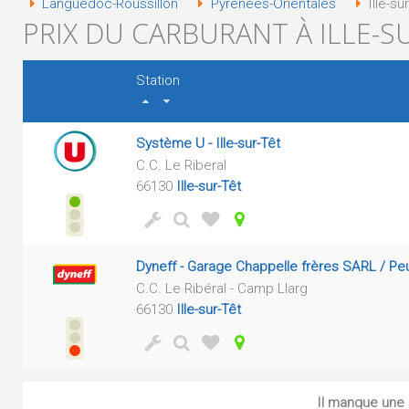
Languedoc-Roussillon
Pyrénées-Orientales
Ille-su
PRIX DU CARBURANT À ILLE-SU
Station
Système U - Ille-sur-Têt
C.C. Le Riberal
66130
Ille-sur-Têt
Dyneff - Garage Chappelle frères SARL / P
C.C. Le Ribéral - Camp Llarg
66130
Ille-sur-Têt
Il manque une s