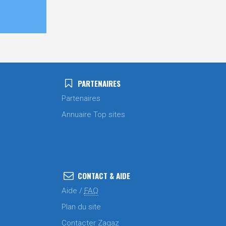
PARTENAIRES
Partenaires
Annuaire Top sites
CONTACT & AIDE
Aide /
FAQ
Plan du site
Contacter Zagaz