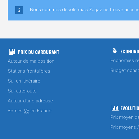
Nous sommes désolé mais Zagaz ne trouve aucune sta
ECONONO
PRIX DU CARBURANT
Economies ré
Autour de ma position
Budget cons
Stations frontalières
Sur un itinéraire
Sur autoroute
Autour d'une adresse
EVOLUTIO
Bornes
VE
en France
Prix moyen d
Prix moyens 