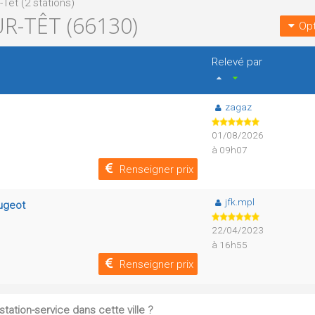
r-Têt (2 stations)
R-TÊT (66130)
Opt
Relevé par
zagaz
01/08/2026
à 09h07
Renseigner prix
jfk.mpl
eugeot
22/04/2023
à 16h55
Renseigner prix
tation-service dans cette ville ?