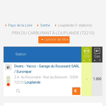
Pays de la Loire
Sarthe
Louplande (1 stations)
PRIX DU CARBURANT À LOUPLANDE (72210)
Options de filtre
Station
E10
Gas
Divers - Yacco - Garage du Roussard SARL
/ Eurorepar
Z.A. du Roussard - Rue du Buisson - D309
-
1.300
72210
Louplande