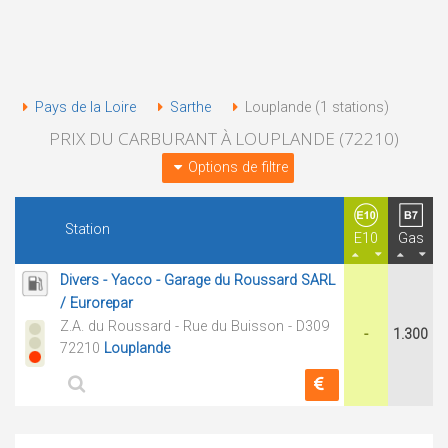
Pays de la Loire
Sarthe
Louplande (1 stations)
PRIX DU CARBURANT À LOUPLANDE (72210)
Options de filtre
Station
E10
Gas
Divers - Yacco - Garage du Roussard SARL
/ Eurorepar
Z.A. du Roussard - Rue du Buisson - D309
-
1.300
72210
Louplande