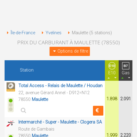
Île-de-France
Yvelines
Maulette (5 stations)
PRIX DU CARBURANT À MAULETTE (78550)
Options de filtre
Station
E10
Gas
Total Access - Relais de Maulette / Houdan
22, avenue Gérard Annel - D912=N12
1.898
2.091
78550
Maulette
Intermarché - Super - Maulette - Clogera SA
Route de Gambais
1.999
2.220
78550
Maulette