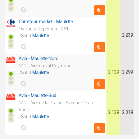
Carrefour market - Maulette
16, route d'Épernon - D61
-
2.239
78550
Maulette
Avia - Maulette-Nord
N12 - Aire du val Raymond
2.129
2.299
78550
Maulette
Avia - Maulette-Sud
N12 - Aire de la Prairie - Avenue Gérard
Annel
2.129
2.319
78550
Maulette