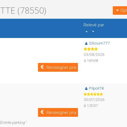
TTE (78550)
Opt
Relevé par
Silicium777
03/08/2026
à 16h08
Renseigner prix
Pilpoil78
30/07/2026
à 12h37
Renseigner prix
"Entrée parking"