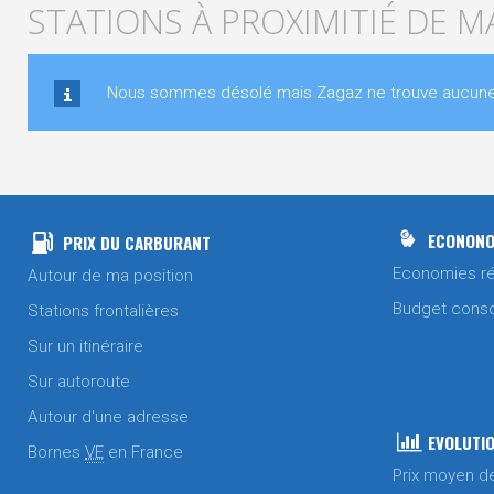
STATIONS À PROXIMITIÉ DE 
Nous sommes désolé mais Zagaz ne trouve aucune st
ECONONO
PRIX DU CARBURANT
Economies ré
Autour de ma position
Budget cons
Stations frontalières
Sur un itinéraire
Sur autoroute
Autour d'une adresse
EVOLUTIO
Bornes
VE
en France
Prix moyen d