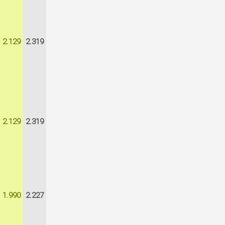
2.129
2.319
2.129
2.319
1.990
2.227