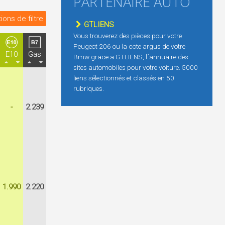
PARTENAIRE AUTO
ions de filtre
GTLIENS
Vous trouverez des pièces pour votre
Peugeot 206 ou la cote argus de votre
E10
Gas
Bmw grace a GTLIENS, l´annuaire des
sites automobiles pour votre voiture. 5000
liens sélectionnés et classés en 50
rubriques.
-
2.239
1.990
2.220