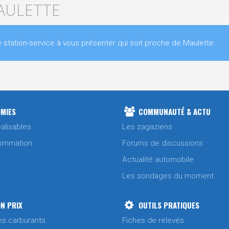
MAULETTE
ation-service à vous présenter qui soit proche de Maulette..
MIES
COMMUNAUTÉ & ACTU
alisables
Les zagaziens
ommation
Forums de discussions
Actualité automobile
Les sondages du moment
N PRIX
OUTILS PRATIQUES
es carburants
Fiches de relevés