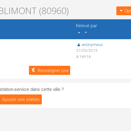
BLIMONT (80960)
Opt
Relevé par
anonymous
27/03/2015
à 16h16
Renseigner prix
tation-service dans cette ville ?
Ajouter une station