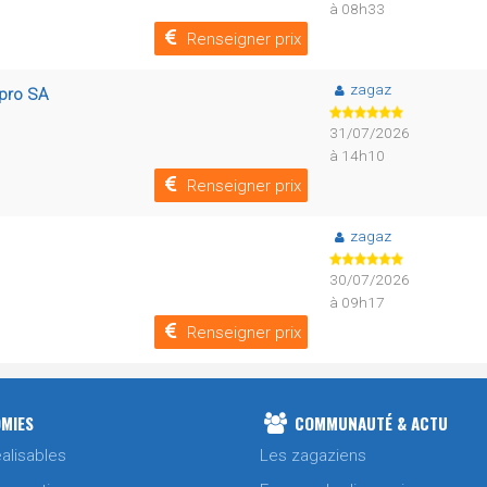
à 08h33
Renseigner prix
zagaz
epro SA
31/07/2026
à 14h10
Renseigner prix
zagaz
30/07/2026
à 09h17
Renseigner prix
MIES
COMMUNAUTÉ & ACTU
alisables
Les zagaziens