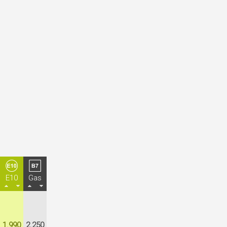
E10
Gas
1.990
2.250