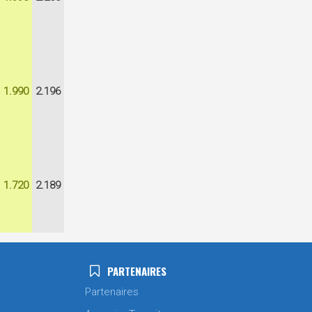
1.990
2.196
1.720
2.189
PARTENAIRES
Partenaires