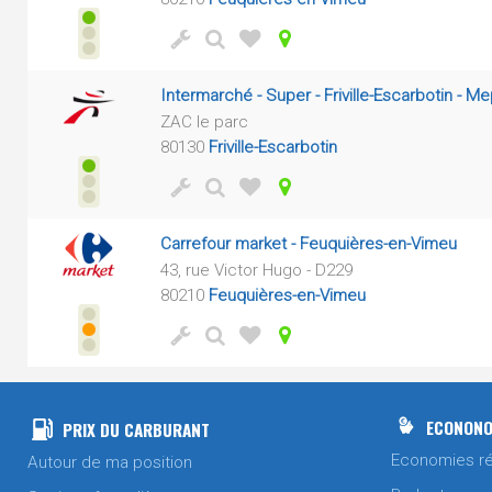
Intermarché - Super - Friville-Escarbotin - M
ZAC le parc
80130
Friville-Escarbotin
Carrefour market - Feuquières-en-Vimeu
43, rue Victor Hugo - D229
80210
Feuquières-en-Vimeu
ECONONO
PRIX DU CARBURANT
Economies ré
Autour de ma position