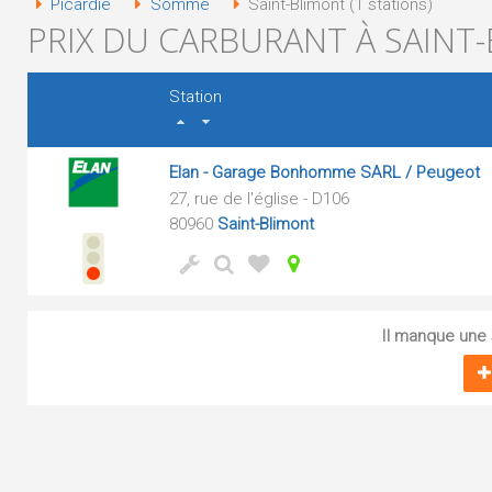
Picardie
Somme
Saint-Blimont (1 stations)
PRIX DU CARBURANT À SAINT-
Station
Elan - Garage Bonhomme SARL / Peugeot
27, rue de l'église - D106
80960
Saint-Blimont
Il manque une s