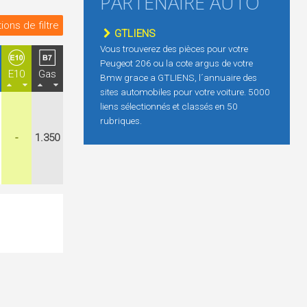
PARTENAIRE AUTO
ions de filtre
GTLIENS
Vous trouverez des pièces pour votre
Peugeot 206 ou la cote argus de votre
E10
Gas
Bmw grace a GTLIENS, l´annuaire des
sites automobiles pour votre voiture. 5000
liens sélectionnés et classés en 50
rubriques.
-
1.350