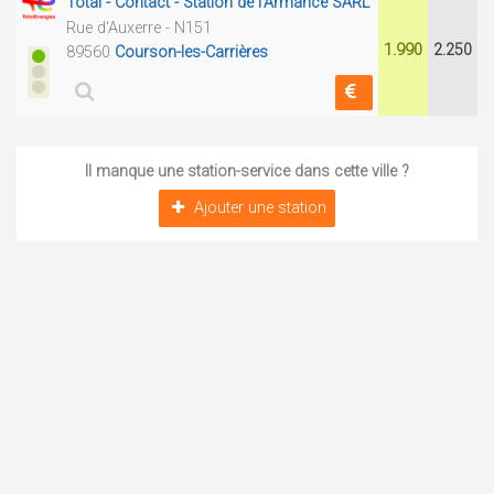
Total - Contact - Station de l'Armance SARL
Rue d'Auxerre - N151
1.990
2.250
89560
Courson-les-Carrières
Il manque une station-service dans cette ville ?
Ajouter une station