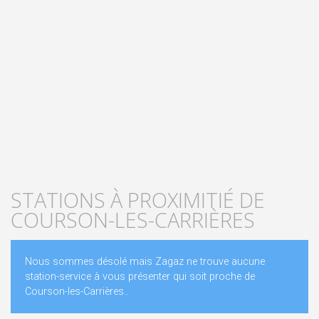
STATIONS À PROXIMITIÉ DE
COURSON-LES-CARRIÈRES
Nous sommes désolé mais Zagaz ne trouve aucune
station-service à vous présenter qui soit proche de
Courson-les-Carrières..