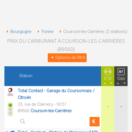
Bourgogne
Yonne
Courson-les-Carrières (2 stations)
PRIX DU CARBURANT À COURSON-LES-CARRIÈRES
(89560)
Options de filtre
Station
E10
Gas
Total Contact - Garage du Coursonnais /
Citroën
23, rue de Clamecy - N151
-
-
89560
Courson-les-Carrières