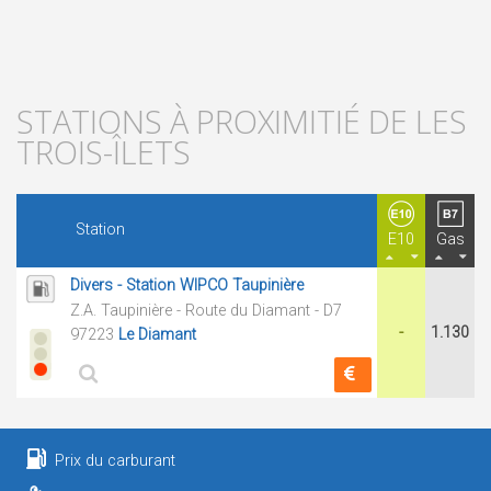
STATIONS À PROXIMITIÉ DE LES
TROIS-ÎLETS
Station
E10
Gas
Divers - Station WIPCO Taupinière
Z.A. Taupinière - Route du Diamant - D7
-
1.130
97223
Le Diamant
Prix du carburant