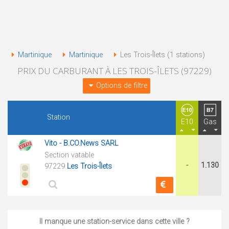
Martinique
Martinique
Les Trois-Îlets (1 stations)
PRIX DU CARBURANT À LES TROIS-ÎLETS (97229)
Options de filtre
Station
E10
Gas
Vito - B.CO.News SARL
Section vatable
-
1.130
97229
Les Trois-Îlets
Il manque une station-service dans cette ville ?