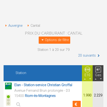
Auvergne
Cantal
PRIX DU CARBURANT : CANTAL
Options de filtre
Station 1 à 20 sur 79
20 suivants
Station
E10
Gas
Elan - Station-service Christian Groffal
Avenue Fernand Brun prolongée - D3
1.990
2.229
15400
Riom-ès-Montagnes