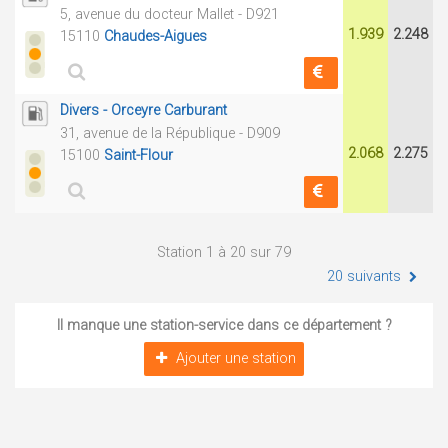
5, avenue du docteur Mallet - D921
1.939
2.248
15110
Chaudes-Aigues
Divers - Orceyre Carburant
31, avenue de la République - D909
2.068
2.275
15100
Saint-Flour
Station 1 à 20 sur 79
20 suivants
Il manque une station-service dans ce département ?
Ajouter une station