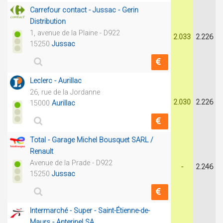
Carrefour contact - Jussac - Gerin
Distribution
1, avenue de la Plaine - D922
2.033
2.226
15250
Jussac
Leclerc - Aurillac
26, rue de la Jordanne
2.030
2.226
15000
Aurillac
Total - Garage Michel Bousquet SARL /
Renault
Avenue de la Prade - D922
-
2.246
15250
Jussac
Intermarché - Super - Saint-Étienne-de-
Maurs - Anterinel SA