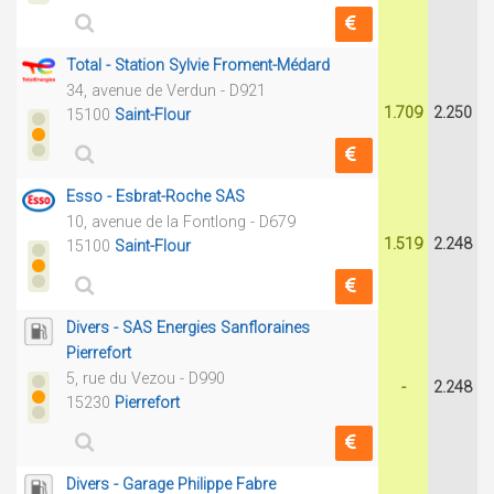
Total - Station Sylvie Froment-Médard
34, avenue de Verdun - D921
1.709
2.250
15100
Saint-Flour
Esso - Esbrat-Roche SAS
10, avenue de la Fontlong - D679
1.519
2.248
15100
Saint-Flour
Divers - SAS Energies Sanfloraines
Pierrefort
5, rue du Vezou - D990
-
2.248
15230
Pierrefort
Divers - Garage Philippe Fabre