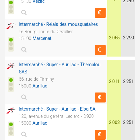
-
2.240
15130
Vézac
Intermarché - Relais des mousquetaires
Le Bourg, route du Cezallier
2.065
2.299
15190
Marcenat
Intermarché - Super - Aurillac - Themalou
SAS
66, rue de Firminy
2.011
2.251
15000
Aurillac
Intermarché - Super - Aurillac - Elpa SA
120, avenue du général Leclerc - D920
2.003
2.251
15000
Aurillac