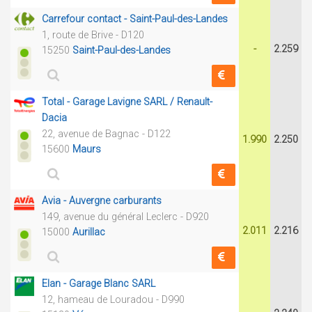
Carrefour contact - Saint-Paul-des-Landes
1, route de Brive - D120
-
2.259
15250
Saint-Paul-des-Landes
Total - Garage Lavigne SARL / Renault-
Dacia
22, avenue de Bagnac - D122
1.990
2.250
15600
Maurs
Avia - Auvergne carburants
149, avenue du général Leclerc - D920
2.011
2.216
15000
Aurillac
Elan - Garage Blanc SARL
12, hameau de Louradou - D990