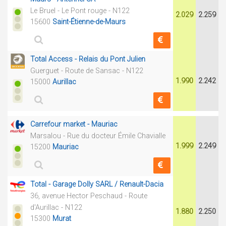
Le Bruel - Le Pont rouge - N122
2.029
2.259
15600
Saint-Étienne-de-Maurs
Total Access - Relais du Pont Julien
Guerguet - Route de Sansac - N122
1.990
2.242
15000
Aurillac
Carrefour market - Mauriac
Marsalou - Rue du docteur Émile Chavialle
1.999
2.249
15200
Mauriac
Total - Garage Dolly SARL / Renault-Dacia
36, avenue Hector Peschaud - Route
d'Aurillac - N122
1.880
2.250
15300
Murat