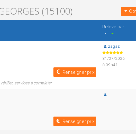
GEORGES (15100)
Opt
Relevé par
zagaz
31/07/2026
à 09h41
Renseigner prix
vérifier, services à compléter
Renseigner prix