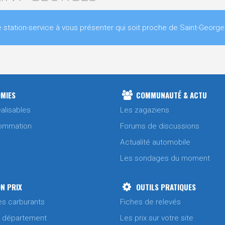
ation-service à vous présenter qui soit proche de Saint-George
MIES
COMMUNAUTÉ & ACTU
alisables
Les zagaziens
ommation
Forums de discussions
Actualité automobile
Les sondages du moment
N PRIX
OUTILS PRATIQUES
es carburants
Fiches de relevés
/ département
Les prix sur votre site