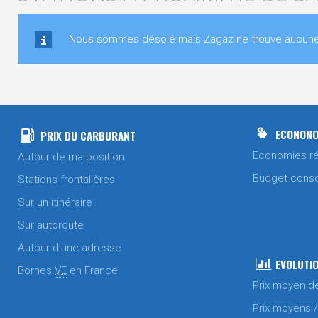
Nous sommes désolé mais Zagaz ne trouve aucune st
ECONONO
PRIX DU CARBURANT
Economies ré
Autour de ma position
Budget cons
Stations frontalières
Sur un itinéraire
Sur autoroute
Autour d'une adresse
EVOLUTIO
Bornes
VE
en France
Prix moyen d
Prix moyens 