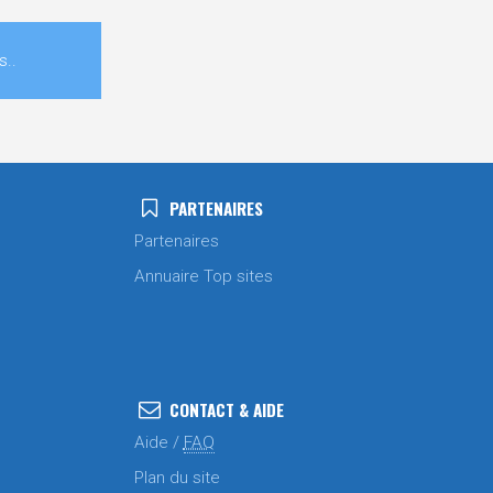
s..
PARTENAIRES
Partenaires
Annuaire Top sites
CONTACT & AIDE
Aide /
FAQ
Plan du site