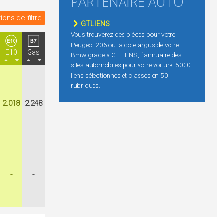
PARTENAIRE AUTO
ions de filtre
GTLIENS
Vous trouverez des pièces pour votre
Peugeot 206 ou la cote argus de votre
E10
Gas
Bmw grace a GTLIENS, l´annuaire des
sites automobiles pour votre voiture. 5000
liens sélectionnés et classés en 50
rubriques.
2.018
2.248
-
-