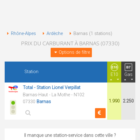
Rhône-Alpes
Ardèche
Barnas (1 stations)
PRIX DU CARBURANT À BARNAS (07330)
Options de filtre
Station
E10
Gas
Total - Station Lionel Verpillat
Barnas-Haut - La Mothe - N102
1.990
2.250
07330
Barnas
Il manque une station-service dans cette ville ?