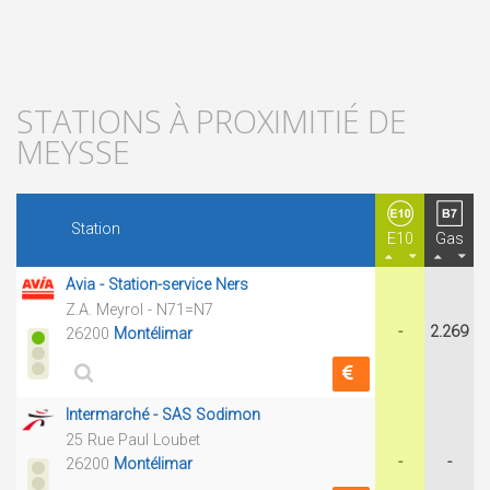
STATIONS À PROXIMITIÉ DE
MEYSSE
Station
E10
Gas
Avia - Station-service Ners
Z.A. Meyrol - N71=N7
-
2.269
26200
Montélimar
Intermarché - SAS Sodimon
25 Rue Paul Loubet
-
-
26200
Montélimar