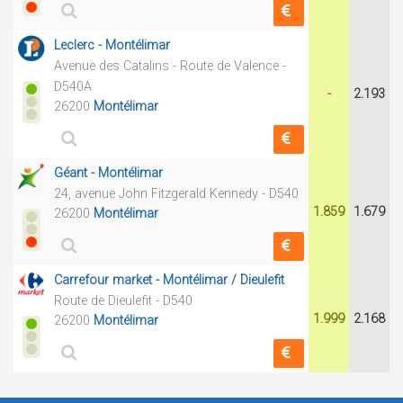
Leclerc - Montélimar
Avenue des Catalins - Route de Valence -
D540A
-
2.193
26200
Montélimar
Géant - Montélimar
24, avenue John Fitzgerald Kennedy - D540
1.859
1.679
26200
Montélimar
Carrefour market - Montélimar / Dieulefit
Route de Dieulefit - D540
1.999
2.168
26200
Montélimar