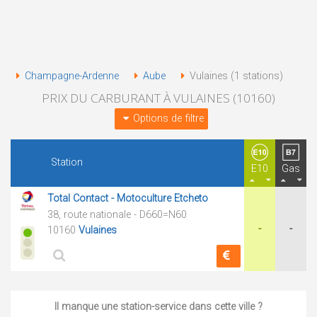
Champagne-Ardenne
Aube
Vulaines (1 stations)
PRIX DU CARBURANT À VULAINES (10160)
Options de filtre
Station
E10
Gas
Total Contact - Motoculture Etcheto
38, route nationale - D660=N60
-
-
10160
Vulaines
Il manque une station-service dans cette ville ?