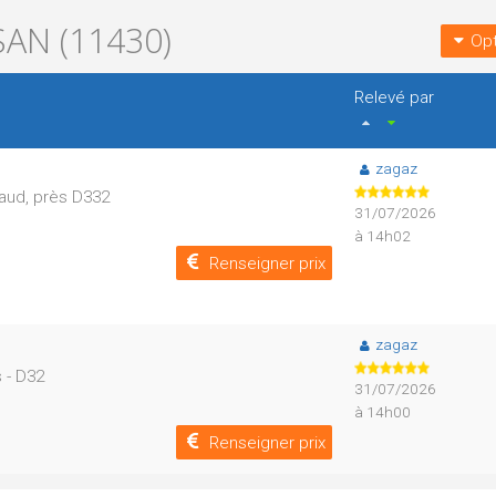
AN (11430)
Opt
Relevé par
zagaz
aud, près D332
31/07/2026
à 14h02
Renseigner prix
zagaz
 - D32
31/07/2026
à 14h00
Renseigner prix