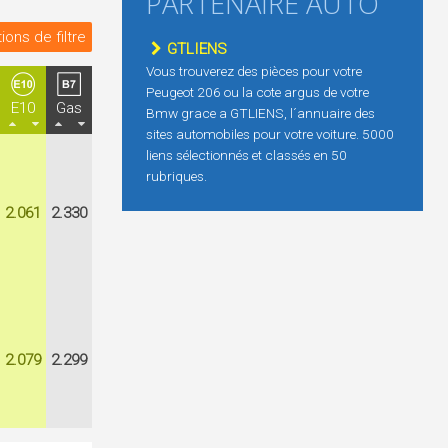
PARTENAIRE AUTO
ions de filtre
GTLIENS
Vous trouverez des pièces pour votre
Peugeot 206 ou la cote argus de votre
E10
Gas
Bmw grace a GTLIENS, l´annuaire des
sites automobiles pour votre voiture. 5000
liens sélectionnés et classés en 50
rubriques.
2.061
2.330
2.079
2.299