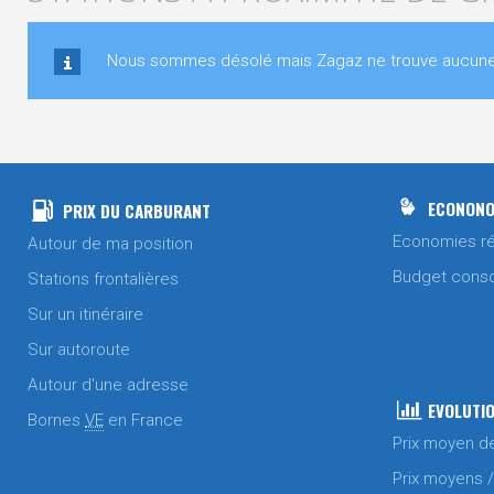
Nous sommes désolé mais Zagaz ne trouve aucune st
ECONONO
PRIX DU CARBURANT
Economies ré
Autour de ma position
Budget cons
Stations frontalières
Sur un itinéraire
Sur autoroute
Autour d'une adresse
EVOLUTIO
Bornes
VE
en France
Prix moyen d
Prix moyens 