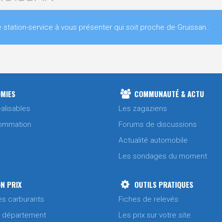
ation-service à vous présenter qui soit proche de Gruissan..
MIES
COMMUNAUTÉ & ACTU
alisables
Les zagaziens
ommation
Forums de discussions
Actualité automobile
Les sondages du moment
N PRIX
OUTILS PRATIQUES
es carburants
Fiches de relevés
/ département
Les prix sur votre site