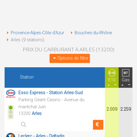
Provence-Alpes-Côte d'Azur
Bouches-du-Rhône
Arles (9 stations)
PRIX DU CARBURANT À ARLES (13200)
Options de filtre
Station
E10
Gas
Esso Express - Station Arles-Sud
Parking Géant Casino - Avenue du
maréchal Juin
2.009
2.259
13200
Arles
Leclerc - Arles - Deltadis