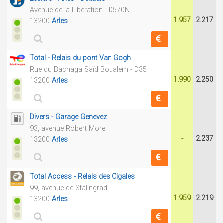
Avenue de la Libération - D570N
1.957
2.217
13200
Arles
Total - Relais du pont Van Gogh
Rue du Bachaga Saïd Boualem - D35
1.990
2.250
13200
Arles
Divers - Garage Genevez
93, avenue Robert Morel
-
2.237
13200
Arles
Total Access - Relais des Cigales
99, avenue de Stalingrad
1.959
2.219
13200
Arles