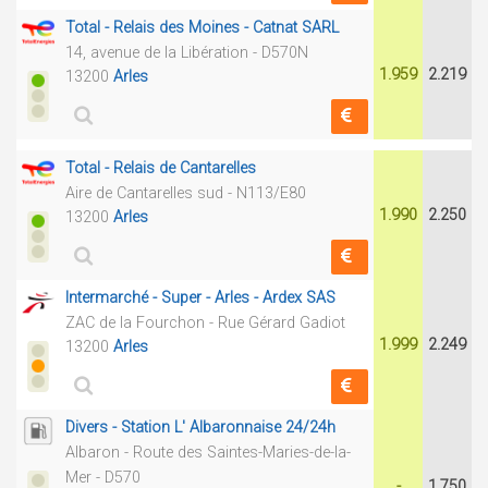
Total - Relais des Moines - Catnat SARL
14, avenue de la Libération - D570N
1.959
2.219
13200
Arles
Total - Relais de Cantarelles
Aire de Cantarelles sud - N113/E80
1.990
2.250
13200
Arles
Intermarché - Super - Arles - Ardex SAS
ZAC de la Fourchon - Rue Gérard Gadiot
1.999
2.249
13200
Arles
Divers - Station L' Albaronnaise 24/24h
Albaron - Route des Saintes-Maries-de-la-
Mer - D570
-
1.750