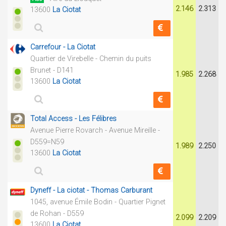
2.146
2.313
13600
La Ciotat
Carrefour - La Ciotat
Quartier de Virebelle - Chemin du puits
Brunet - D141
1.985
2.268
13600
La Ciotat
Total Access - Les Félibres
Avenue Pierre Rovarch - Avenue Mireille -
D559=N59
1.989
2.250
13600
La Ciotat
Dyneff - La ciotat - Thomas Carburant
1045, avenue Émile Bodin - Quartier Pignet
de Rohan - D559
2.099
2.209
13600
La Ciotat