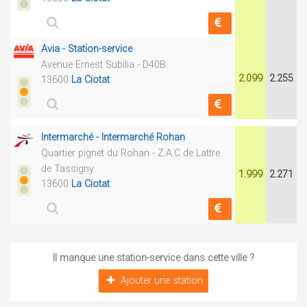
Avia - Station-service
Avenue Ernest Subilia - D40B
2.099
2.255
13600
La Ciotat
Intermarché - Intermarché Rohan
Quartier pignet du Rohan - Z.A.C de Lattre
de Tassigny
1.999
2.271
13600
La Ciotat
Il manque une station-service dans cette ville ?
Ajouter une station