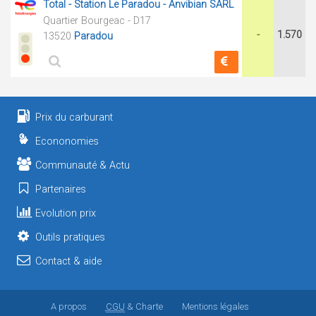
Total - Station Le Paradou - Anvibian SARL
Quartier Bourgeac - D17
-
1.570
13520
Paradou
Prix du carburant
Econonomies
Communauté & Actu
Partenaires
Evolution prix
Outils pratiques
Contact & aide
A propos
CGU
& Charte
Mentions légales