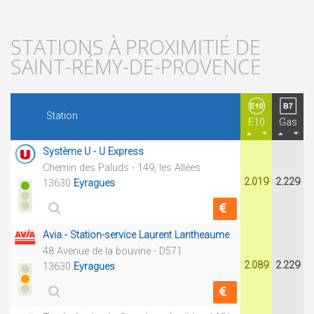
STATIONS À PROXIMITIÉ DE
SAINT-RÉMY-DE-PROVENCE
Station
E10
Gas
Système U - U Express
Chemin des Paluds - 149, les Allées
2.019
2.229
13630
Eyragues
Avia - Station-service Laurent Lantheaume
48 Avenue de la bouvine - D571
2.089
2.229
13630
Eyragues