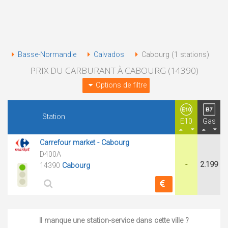
Basse-Normandie
Calvados
Cabourg (1 stations)
PRIX DU CARBURANT À CABOURG (14390)
Options de filtre
Station
E10
Gas
Carrefour market - Cabourg
D400A
-
2.199
14390
Cabourg
Il manque une station-service dans cette ville ?