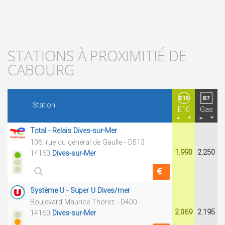
STATIONS À PROXIMITIÉ DE
CABOURG
Station
E10
Gas
Total - Relais Dives-sur-Mer
106, rue du général de Gaulle - D513
1.990
2.250
14160
Dives-sur-Mer
Système U - Super U Dives/mer
Boulevard Maurice Thorez - D400
2.069
2.195
14160
Dives-sur-Mer