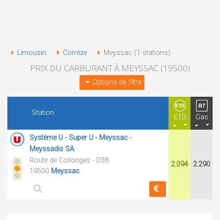
Limousin
Corrèze
Meyssac (1 stations)
PRIX DU CARBURANT À MEYSSAC (19500)
Options de filtre
Station
E10
Gas
Système U - Super U - Meyssac -
Meyssadis SA
Route de Collonges - D38
2.094
2.290
19500
Meyssac