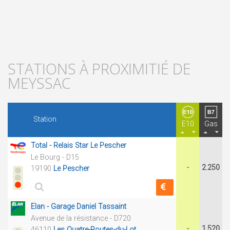
STATIONS À PROXIMITIÉ DE
MEYSSAC
Station
E10
Gas
Total - Relais Star Le Pescher
Le Bourg - D15
-
2.250
19190
Le Pescher
Elan - Garage Daniel Tassaint
Avenue de la résistance - D720
-
1.520
46110
Les Quatre-Routes-du-Lot