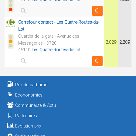
Carrefour contact - Les Quatre-Routes-du-
Lot
Quartier de la gare - Avenue des
2.029
2.209
Messageries - D720
46110
Les Quatre-Routes-du-Lot
Prix du carburant
Econonomies
Communauté & Actu
Partenaires
Evolution prix