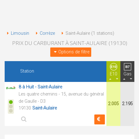
Limousin
Corrèze
Saint-Aulaire (1 stations)
PRIX DU CARBURANT À SAINT-AULAIRE (19130)
Options de filtre
Station
E10
Gas
8 à Huit - Saint-Aulaire
Les quatre chemins - 15, avenue du général
de Gaulle - D3
2.005
2.195
19130
Saint-Aulaire