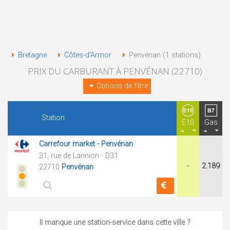
Bretagne
Côtes-d'Armor
Penvénan (1 stations)
PRIX DU CARBURANT À PENVÉNAN (22710)
Options de filtre
Station
E10
Gas
Carrefour market - Penvénan
31, rue de Lannion - D31
-
2.189
22710
Penvénan
Il manque une station-service dans cette ville ?