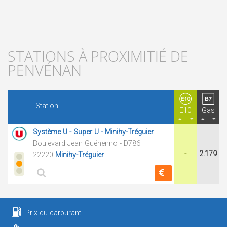
STATIONS À PROXIMITIÉ DE
PENVÉNAN
Station
E10
Gas
Système U - Super U - Minihy-Tréguier
Boulevard Jean Guéhenno - D786
-
2.179
22220
Minihy-Tréguier
Prix du carburant