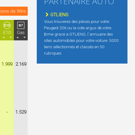
PARTENAIRE AUTO
ions de filtre
GTLIENS
Vous trouverez des pièces pour votre
Peugeot 206 ou la cote argus de votre
E10
Gas
Bmw grace a GTLIENS, l´annuaire des
sites automobiles pour votre voiture. 5000
liens sélectionnés et classés en 50
rubriques.
1.999
2.169
-
1.529