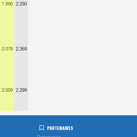
1.990
2.250
2.079
2.269
2.009
2.299
PARTENAIRES