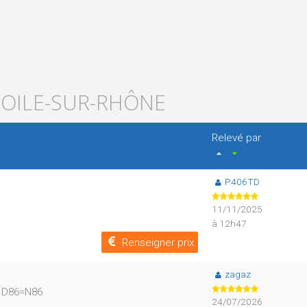
TOILE-SUR-RHÔNE
Relevé par
P406TD
11/11/2025
à 12h47
Renseigner prix
zagaz
- D86=N86
24/07/2026