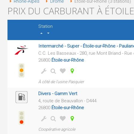
Rhône-Alpes
Drôme
Étoile-sur-Rhône (3 stations)
PRIX DU CARBURANT À ÉTOILE
Station
Intermarché - Super - Étoile-sur-Rhône - Paulia
C.C. Les Basseaux - 280, rue Mont Briand - Rue 
26800
Étoile-sur-Rhône
À côté de l'usine Pasquier
Divers - Gamm Vert
4, route de Beauvallon - D444
26800
Étoile-sur-Rhône
Coopérative agricole