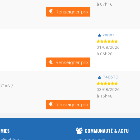
à 07h16
Renseigner prix
zagaz
01/08/2026
à 06h28
Renseigner prix
P406TD
 N71=N7
03/08/2026
à 15h48
Renseigner prix
MIES
COMMUNAUTÉ & ACTU