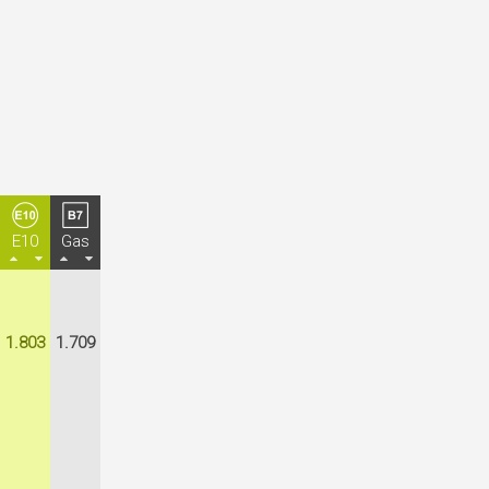
E10
Gas
1.803
1.709