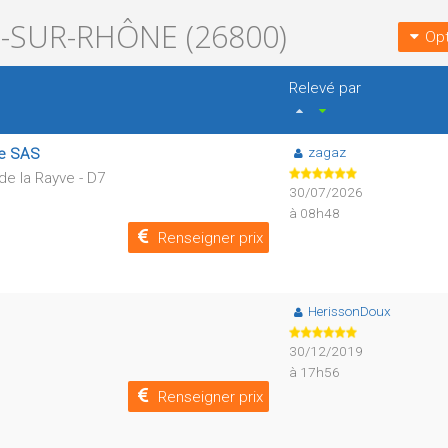
-SUR-RHÔNE (26800)
Opt
Relevé par
zagaz
ne SAS
de la Rayve - D7
30/07/2026
à 08h48
Renseigner prix
HerissonDoux
30/12/2019
à 17h56
Renseigner prix