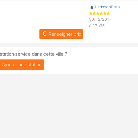
HerissonDoux
30/12/2017
à 17h35
Renseigner prix
tation-service dans cette ville ?
Ajouter une station