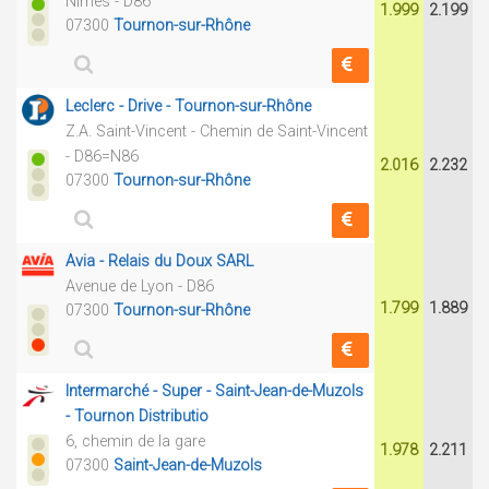
Nîmes - D86
1.999
2.199
07300
Tournon-sur-Rhône
Leclerc - Drive - Tournon-sur-Rhône
Z.A. Saint-Vincent - Chemin de Saint-Vincent
- D86=N86
2.016
2.232
07300
Tournon-sur-Rhône
Avia - Relais du Doux SARL
Avenue de Lyon - D86
1.799
1.889
07300
Tournon-sur-Rhône
Intermarché - Super - Saint-Jean-de-Muzols
- Tournon Distributio
6, chemin de la gare
1.978
2.211
07300
Saint-Jean-de-Muzols