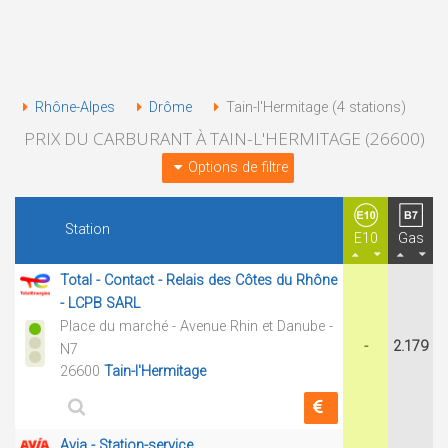
Rhône-Alpes
Drôme
Tain-l'Hermitage (4 stations)
PRIX DU CARBURANT À TAIN-L'HERMITAGE (26600)
Options de filtre
Station
E10
Gas
Total - Contact - Relais des Côtes du Rhône
- LCPB SARL
Place du marché - Avenue Rhin et Danube -
-
2.179
N7
26600
Tain-l'Hermitage
Avia - Station-service