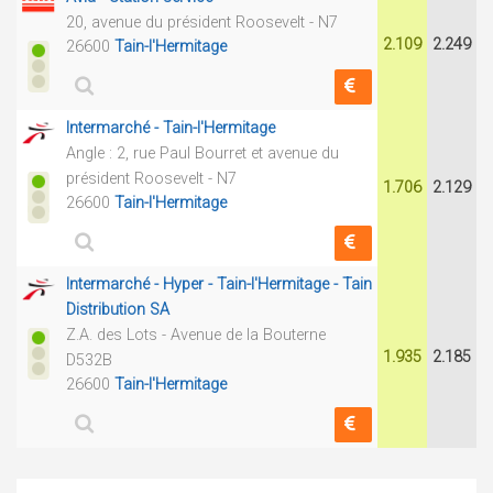
20, avenue du président Roosevelt - N7
2.109
2.249
26600
Tain-l'Hermitage
Intermarché - Tain-l'Hermitage
Angle : 2, rue Paul Bourret et avenue du
président Roosevelt - N7
1.706
2.129
26600
Tain-l'Hermitage
Intermarché - Hyper - Tain-l'Hermitage - Tain
Distribution SA
Z.A. des Lots - Avenue de la Bouterne
1.935
2.185
D532B
26600
Tain-l'Hermitage