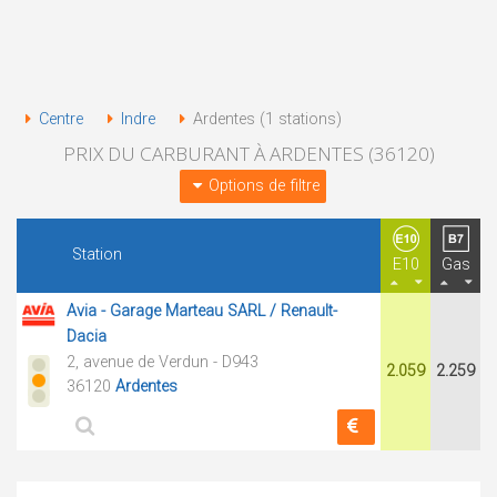
Centre
Indre
Ardentes (1 stations)
PRIX DU CARBURANT À ARDENTES (36120)
Options de filtre
Station
E10
Gas
Avia - Garage Marteau SARL / Renault-
Dacia
2, avenue de Verdun - D943
2.059
2.259
36120
Ardentes