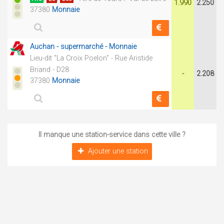
1.990
2.250
37380
Monnaie
Auchan - supermarché - Monnaie
Lieu-dit "La Croix Poelon" - Rue Aristide
Briand - D28
-
2.208
37380
Monnaie
Il manque une station-service dans cette ville ?
Ajouter une station