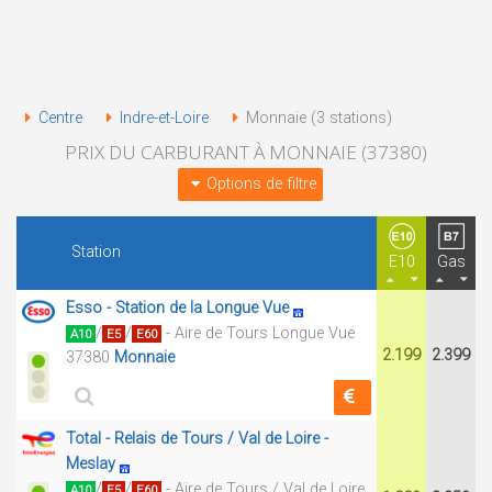
Centre
Indre-et-Loire
Monnaie (3 stations)
PRIX DU CARBURANT À MONNAIE (37380)
Options de filtre
Station
E10
Gas
Esso - Station de la Longue Vue
/
/
- Aire de Tours Longue Vue
A10
E5
E60
2.199
2.399
37380
Monnaie
Total - Relais de Tours / Val de Loire -
Meslay
/
/
- Aire de Tours / Val de Loire
A10
E5
E60