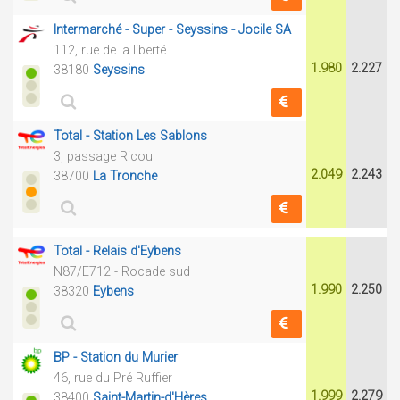
Intermarché - Super - Seyssins - Jocile SA
112, rue de la liberté
1.980
2.227
38180
Seyssins
Total - Station Les Sablons
3, passage Ricou
2.049
2.243
38700
La Tronche
Total - Relais d'Eybens
N87/E712 - Rocade sud
1.990
2.250
38320
Eybens
BP - Station du Murier
46, rue du Pré Ruffier
1.999
2.279
38400
Saint-Martin-d'Hères