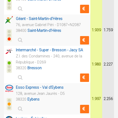
Géant - Saint-Martin-d'Hères
76, avenue Gabriel Péri - D1087=N2087
1.939
1.759
38400
Saint-Martin-d'Hères
Intermarché - Super - Bresson - Jacy SA
Z.I. des Condamines - 240, avenue de la
République - D269
1.980
2.227
38320
Bresson
Esso Express - Val d'Eybens
128, avenue Jean Jaurès - D5
1.997
2.256
38320
Eybens