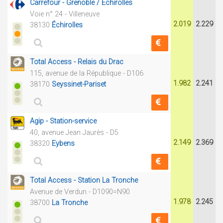
Carrefour - Grenoble / Échirolles
Voie n° 24 - Villeneuve
2.019
2.229
38130
Échirolles
Total Access - Relais du Drac
115, avenue de la République - D106
1.982
2.241
38170
Seyssinet-Pariset
Agip - Station-service
40, avenue Jean Jaurès - D5
2.149
2.369
38320
Eybens
Total Access - Station La Tronche
Avenue de Verdun - D1090=N90
1.978
2.245
38700
La Tronche