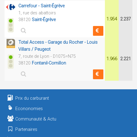
Carrefour - Saint-Égrève
1, rue des abattoirs
1.954
2.237
38120
Saint-Égrève
Total Access - Garage du Rocher - Louis
Villars / Peugeot
7, route de Lyon - D1075=N75
1.966
2.221
38120
Fontanil-Cornillon
Prix du carburant
Econonomies
Communauté & Actu
Partenaires