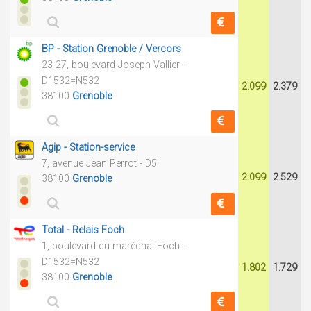
BP - Station Grenoble / Vercors
23-27, boulevard Joseph Vallier -
D1532=N532
2.099
2.379
38100
Grenoble
Agip - Station-service
7, avenue Jean Perrot - D5
2.099
2.529
38100
Grenoble
Total - Relais Foch
1, boulevard du maréchal Foch -
D1532=N532
1.802
1.729
38100
Grenoble