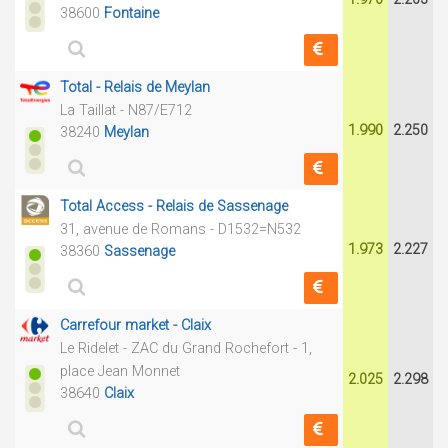
38600
Fontaine
Total - Relais de Meylan
La Taillat - N87/E712
1.990
2.250
38240
Meylan
Total Access - Relais de Sassenage
31, avenue de Romans - D1532=N532
1.973
2.227
38360
Sassenage
Carrefour market - Claix
Le Ridelet - ZAC du Grand Rochefort - 1,
place Jean Monnet
2.025
2.298
38640
Claix