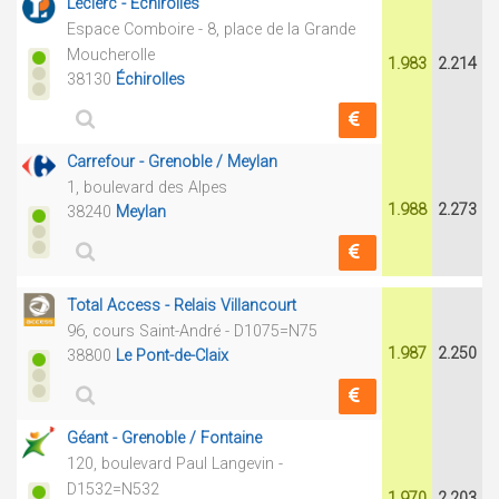
Leclerc - Échirolles
Espace Comboire - 8, place de la Grande
Moucherolle
1.983
2.214
38130
Échirolles
Carrefour - Grenoble / Meylan
1, boulevard des Alpes
1.988
2.273
38240
Meylan
Total Access - Relais Villancourt
96, cours Saint-André - D1075=N75
1.987
2.250
38800
Le Pont-de-Claix
Géant - Grenoble / Fontaine
120, boulevard Paul Langevin -
D1532=N532
1.970
2.203