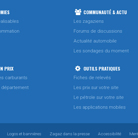
MIES
COMMUNAUTÉ & ACTU
alisables
Les zagaziens
ommation
Forums de discussions
Actualité automobile
Les sondages du moment
N PRIX
OUTILS PRATIQUES
es carburants
Fiches de relevés
/ département
Les prix sur votre site
Le pétrole sur votre site
Les applications mobiles
Logos et bannières
Zagaz dans la presse
Accessibilité
Ment