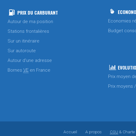
ECONONO
PRIX DU CARBURANT
Economies ré
Autour de ma position
Budget cons
Stations frontalières
Sur un itinéraire
Sur autoroute
Autour d'une adresse
EVOLUTIO
Bornes
VE
en France
Prix moyen d
Prix moyens 
Accueil
A propos
CGU
& Charte