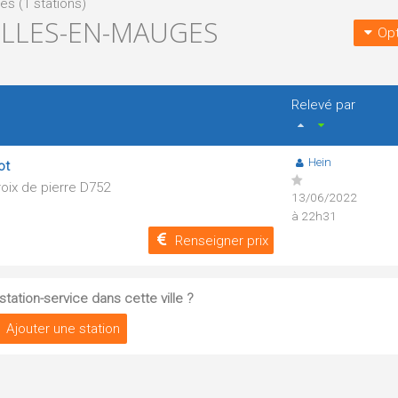
s (1 stations)
OLLES-EN-MAUGES
Opt
Relevé par
Hein
ot
oix de pierre D752
13/06/2022
à 22h31
Renseigner prix
tation-service dans cette ville ?
Ajouter une station