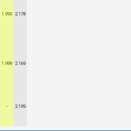
1.990
2.178
1.998
2.169
-
2.199