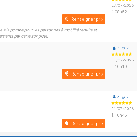
27/07/2026
à 08h52
Renseigner prix
e à la pompe pour les personnes à mobilité réduite et
ements par carte sur piste.
zagaz
31/07/2026
à 10h10
Renseigner prix
zagaz
31/07/2026
à 10h46
Renseigner prix