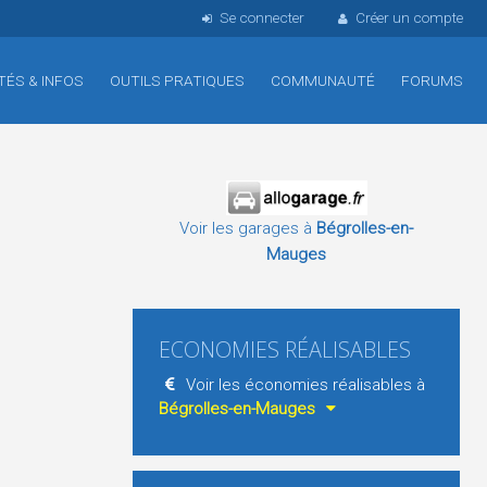
Se connecter
Créer un compte
TÉS & INFOS
OUTILS PRATIQUES
COMMUNAUTÉ
FORUMS
Voir les garages à
Bégrolles-en-
Mauges
ECONOMIES RÉALISABLES
Voir les économies réalisables à
Bégrolles-en-Mauges