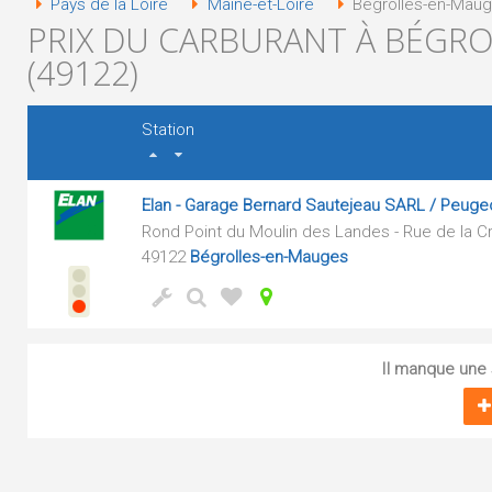
Pays de la Loire
Maine-et-Loire
Bégrolles-en-Mauge
PRIX DU CARBURANT À BÉGR
(49122)
Station
Elan - Garage Bernard Sautejeau SARL / Peuge
Rond Point du Moulin des Landes - Rue de la Cr
49122
Bégrolles-en-Mauges
Il manque une s