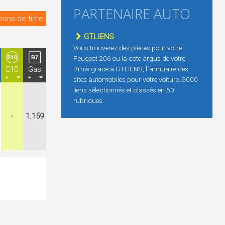
PARTENAIRE AUTO
ions de filtre
GTLIENS
Vous trouverez des pièces pour votre
Peugeot 206 ou la cote argus de votre
E10
Gas
Bmw grace a GTLIENS, l´annuaire des
sites automobiles pour votre voiture. 5000
liens sélectionnés et classés en 50
rubriques.
-
1.159