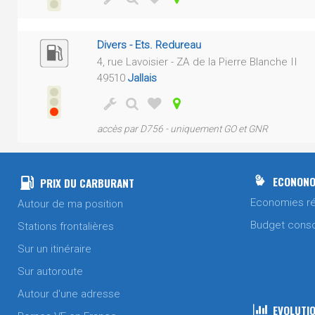
Divers - Ets. Redureau
4, rue Lavoisier - ZA de la Pierre Blanche II
49510
Jallais
accès par D756 - uniquement GO et GNR
ECONONO
PRIX DU CARBURANT
Economies ré
Autour de ma position
Budget cons
Stations frontalières
Sur un itinéraire
Sur autoroute
Autour d'une adresse
EVOLUTIO