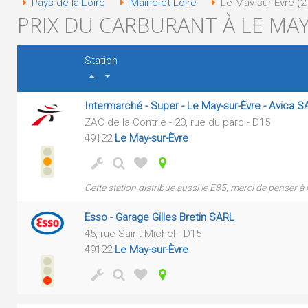
Pays de la Loire
Maine-et-Loire
Le May-sur-Èvre (2 
PRIX DU CARBURANT À LE MAY
Station
Intermarché - Super - Le May-sur-Èvre - Avica 
ZAC de la Contrie - 20, rue du parc - D15
49122
Le May-sur-Èvre
Cette station distribue aussi le E85, merci de penser à 
Esso - Garage Gilles Bretin SARL
45, rue Saint-Michel - D15
49122
Le May-sur-Èvre