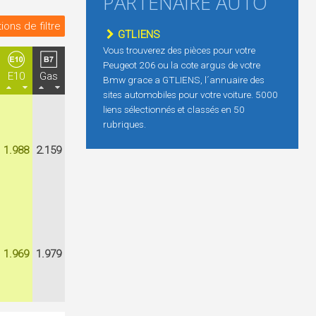
PARTENAIRE AUTO
ions de filtre
GTLIENS
Vous trouverez des pièces pour votre
Peugeot 206 ou la cote argus de votre
E10
Gas
Bmw grace a GTLIENS, l´annuaire des
sites automobiles pour votre voiture. 5000
liens sélectionnés et classés en 50
rubriques.
1.988
2.159
1.969
1.979