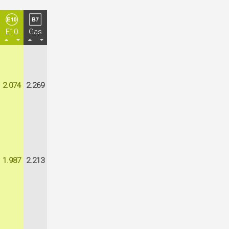
E10
Gas
2.074
2.269
1.987
2.213