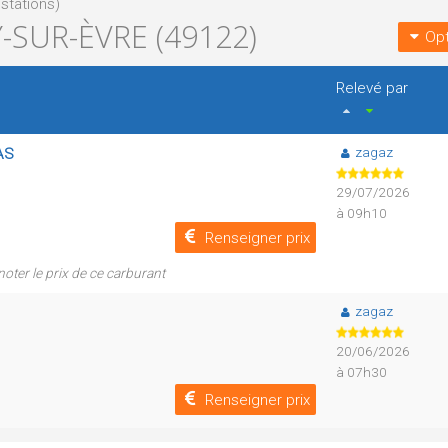
stations)
-SUR-ÈVRE (49122)
Opt
Relevé par
zagaz
SAS
29/07/2026
à 09h10
Renseigner prix
noter le prix de ce carburant
zagaz
20/06/2026
à 07h30
Renseigner prix