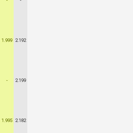
-
-
1.999
2.192
-
2.199
1.995
2.182