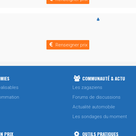
Renseigner prix
MIES
COMMUNAUTÉ & ACTU
alisables
Les zagaziens
ommation
Forums de discussions
Actualité automobile
Les sondages du moment
N PRIX
OUTILS PRATIQUES