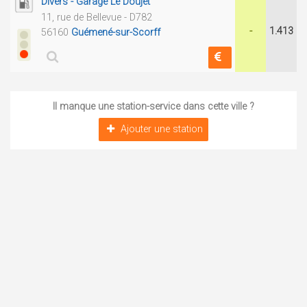
Divers - Garage Le Doujet
11, rue de Bellevue - D782
-
1.413
56160
Guémené-sur-Scorff
Il manque une station-service dans cette ville ?
Ajouter une station