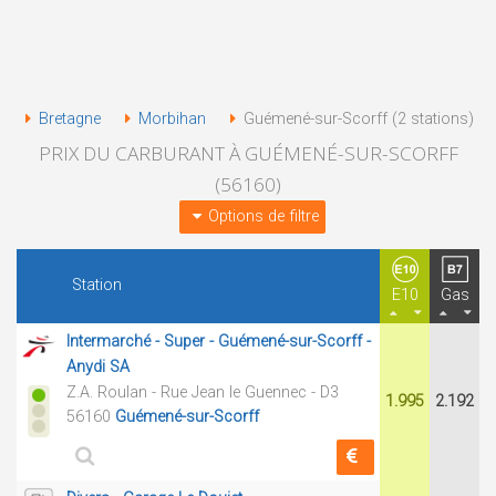
Bretagne
Morbihan
Guémené-sur-Scorff (2 stations)
PRIX DU CARBURANT À GUÉMENÉ-SUR-SCORFF
(56160)
Options de filtre
Station
E10
Gas
Intermarché - Super - Guémené-sur-Scorff -
Anydi SA
Z.A. Roulan - Rue Jean le Guennec - D3
1.995
2.192
56160
Guémené-sur-Scorff