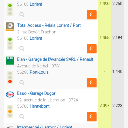
1.990
2.250
56100
Lorient
Total Access - Relais Lorient / Port
2, rue Benoît Frachon
1.965
2.184
56100
Lorient
Elan - Garage de l'Avancée SARL / Renault
Avenue de Kerbel - D781
-
1.440
56290
Port-Louis
Esso - Garage Dugor
32, avenue de la Libération - D724
2.097
2.223
56700
Hennebont
Intermarché - Larmor / Lorient