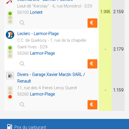
Lieut-dit "Kerolay" - 6, rue Monistrol - D29
1.995
2.159
56100
Lorient
Leclerc - Larmor-Plage
C.C. de Quelisoy - 1, rue de la chapelle
Saint-Yves - D29
-
2.179
56260
Larmor-Plage
Divers - Garage Xavier Marzin SARL /
Renault
11, rue des 4 frères Leroy Queret
-
1.159
56260
Larmor-Plage
Prix du carburant