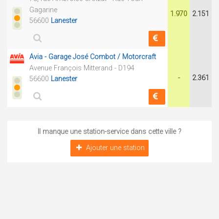
Gagarine
1.970
2.151
56600
Lanester
Avia - Garage José Combot / Motorcraft
Avenue François Mitterand - D194
-
2.361
56600
Lanester
Il manque une station-service dans cette ville ?
Ajouter une station