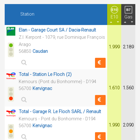
Station
E10
Gas
Elan - Garage Court SA / Dacia-Renault
Z.I. Kerpont - 1079, rue Dominique François
Arago
1.999
2.189
56850
Caudan
Total - Station Le Floch (2)
Kernours (Pont du Bonhomme) - D194
1.610
1.560
56700
Kervignac
Total - Garage R. Le Floch SARL / Renault
Kernours - Pont du Bonhomme - D194
1.990
2.090
56700
Kervignac