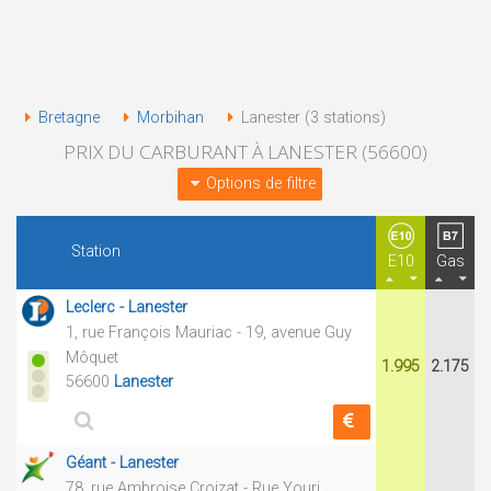
Bretagne
Morbihan
Lanester (3 stations)
PRIX DU CARBURANT À LANESTER (56600)
Options de filtre
Station
E10
Gas
Leclerc - Lanester
1, rue François Mauriac - 19, avenue Guy
Môquet
1.995
2.175
56600
Lanester
Géant - Lanester
78, rue Ambroise Croizat - Rue Youri