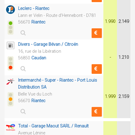
Leclerc - Riantec
Lann er Velin - Route d'Hennebont - D781
1.990
2.149
56670
Riantec
Divers - Garage Bévan / Citroën
16, rue de la Libération
-
1.210
56850
Caudan
Intermarché - Super - Riantec - Port Louis
Distribution SA
Belle Vue du Loch
1.999
2.159
56670
Riantec
Total - Garage Maout SARL / Renault
Avenue Lénine