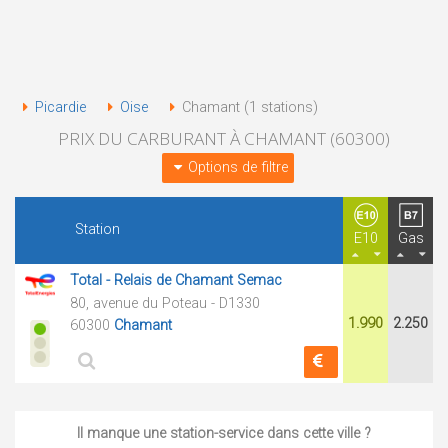
Picardie
Oise
Chamant (1 stations)
PRIX DU CARBURANT À CHAMANT (60300)
Options de filtre
Station
E10
Gas
Total - Relais de Chamant Semac
80, avenue du Poteau - D1330
1.990
2.250
60300
Chamant
Il manque une station-service dans cette ville ?