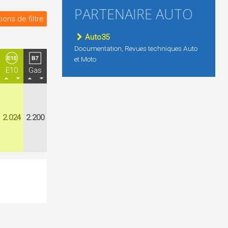
PARTENAIRE AUTO
ions de filtre
Auto35
Documentation, Revues techniques Auto
et Moto
E10
Gas
2.024
2.200