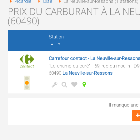
Picardie
Oise
La Neuville-sur-Ressons (1 stations)
PRIX DU CARBURANT À LA NE
(60490)
Station
Carrefour contact - La Neuville-sur-Resson
"Le champ du curé" - 69, rue du moulin - D
60490
La Neuville-sur-Ressons
Il manque une s