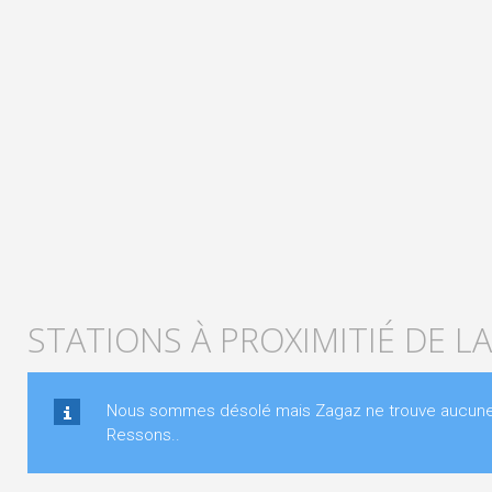
STATIONS À PROXIMITIÉ DE L
Nous sommes désolé mais Zagaz ne trouve aucune st
Ressons..