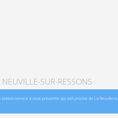
A NEUVILLE-SUR-RESSONS
ation-service à vous présenter qui soit proche de La Neuville-su