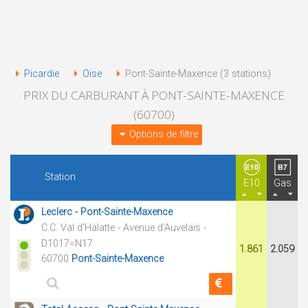
Picardie
Oise
Pont-Sainte-Maxence (3 stations)
PRIX DU CARBURANT À PONT-SAINTE-MAXENCE
(60700)
Options de filtre
Station
E10
Gas
Leclerc - Pont-Sainte-Maxence
C.C. Val d'Halatte - Avenue d'Auvelais -
D1017=N17
1.861
2.059
60700
Pont-Sainte-Maxence