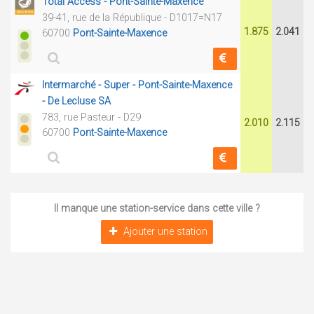
Total Access - Pont-Sainte-Maxence
39-41, rue de la République - D1017=N17
1.875
2.041
60700
Pont-Sainte-Maxence
Intermarché - Super - Pont-Sainte-Maxence
- De Lecluse SA
783, rue Pasteur - D29
2.010
2.115
60700
Pont-Sainte-Maxence
Il manque une station-service dans cette ville ?
Ajouter une station