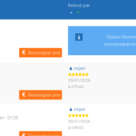
Relevé par
Station fermé
momentanéme
Renseigner prix
zagaz
29/07/2026
à 07h44
Renseigner prix
zagaz
et - D129
30/07/2026
à 09h02