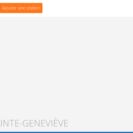
Ajouter une station
AINTE-GENEVIÈVE