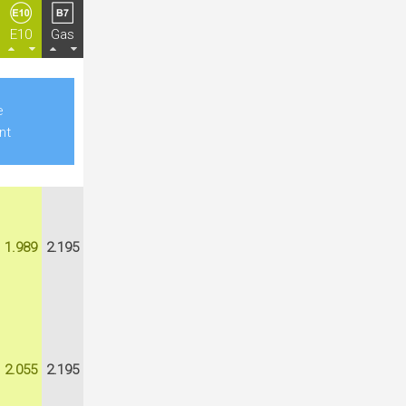
E10
Gas
e
nt
1.989
2.195
2.055
2.195