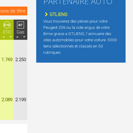
PARTENAIRE AUTO
ions de filtre
GTLIENS
Vous trouverez des pièces pour votre
Peugeot 206 ou la cote argus de votre
E10
Gas
Bmw grace a GTLIENS, l´annuaire des
sites automobiles pour votre voiture. 5000
liens sélectionnés et classés en 50
rubriques.
1.749
2.250
2.089
2.199