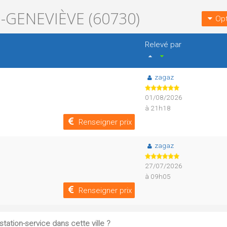
-GENEVIÈVE (60730)
Opt
Relevé par
zagaz
01/08/2026
à 21h18
Renseigner prix
zagaz
27/07/2026
à 09h05
Renseigner prix
tation-service dans cette ville ?