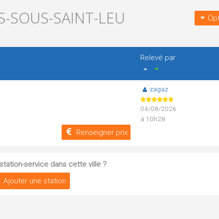
S-SOUS-SAINT-LEU
Opt
Relevé par
zagaz
04/08/2026
à 10h28
Renseigner prix
tation-service dans cette ville ?
Ajouter une station