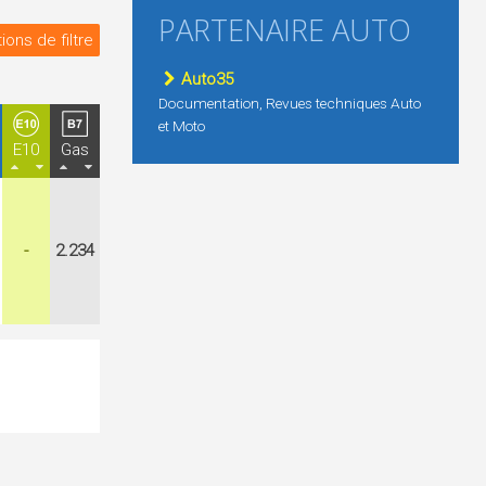
PARTENAIRE AUTO
ions de filtre
Auto35
Documentation, Revues techniques Auto
et Moto
E10
Gas
-
2.234