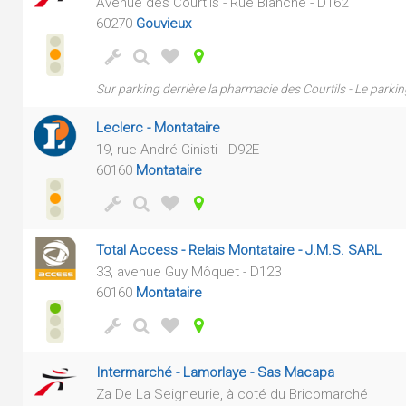
Avenue des Courtils - Rue Blanche - D162
60270
Gouvieux
Sur parking derrière la pharmacie des Courtils - Le parkin
Leclerc - Montataire
19, rue André Ginisti - D92E
60160
Montataire
Total Access - Relais Montataire - J.M.S. SARL
33, avenue Guy Môquet - D123
60160
Montataire
Intermarché - Lamorlaye - Sas Macapa
Za De La Seigneurie, à coté du Bricomarché