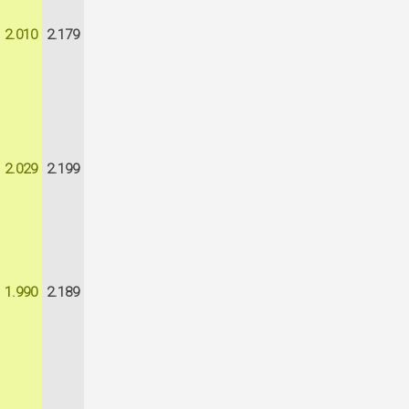
2.010
2.179
2.029
2.199
1.990
2.189