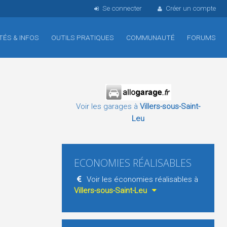
Se connecter
Créer un compte
TÉS & INFOS
OUTILS PRATIQUES
COMMUNAUTÉ
FORUMS
Voir les garages à
Villers-sous-Saint-
Leu
ECONOMIES RÉALISABLES
Voir les économies réalisables à
Villers-sous-Saint-Leu