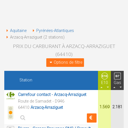
Aquitaine
Pyrénées-Atlantiques
Arzacq-Arraziguet (2 stations)
PRIX DU CARBURANT À ARZACQ-ARRAZIGUET
(64410)
Options de filtre
Station
E10
Gas
Carrefour contact - Arzacq-Arraziguet
Route de Samadet - D946
1.569
2.181
64410
Arzacq-Arraziguet