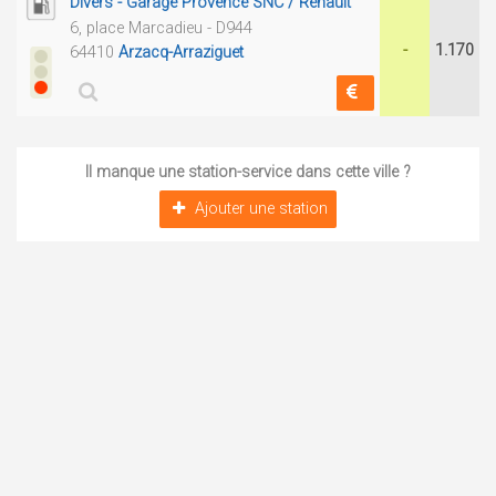
Divers - Garage Provence SNC / Renault
6, place Marcadieu - D944
-
1.170
64410
Arzacq-Arraziguet
Il manque une station-service dans cette ville ?
Ajouter une station