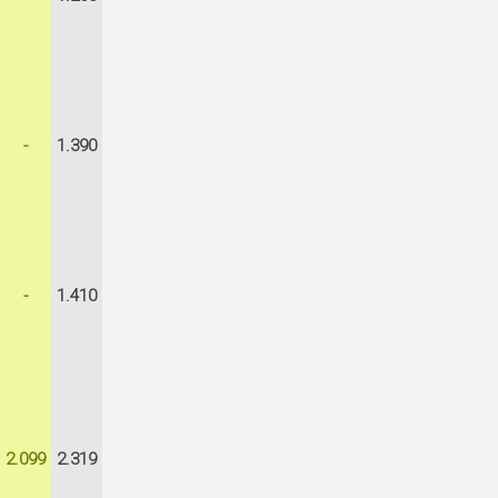
-
1.390
-
1.410
2.099
2.319