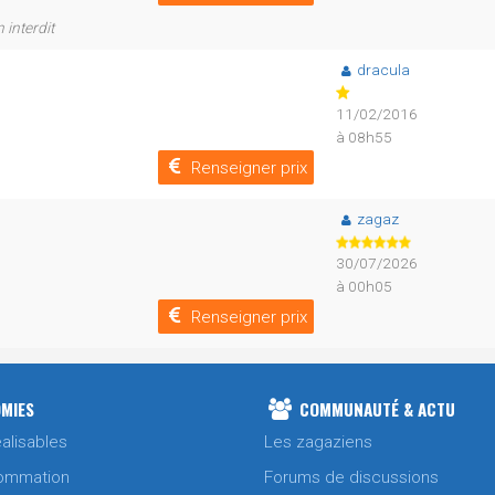
 interdit
dracula
11/02/2016
à 08h55
Renseigner prix
zagaz
30/07/2026
à 00h05
Renseigner prix
MIES
COMMUNAUTÉ & ACTU
alisables
Les zagaziens
ommation
Forums de discussions