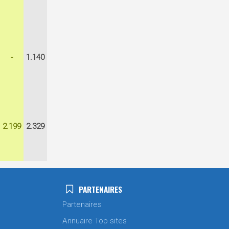
-
1.140
2.199
2.329
PARTENAIRES
Partenaires
Annuaire Top sites