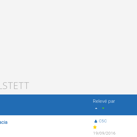
ILSTETT
Relevé par
C5C
acia
19/09/2016