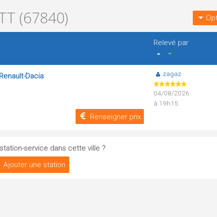
T (67840)
Opt
Relevé par
zagaz
Renault-Dacia
04/08/2026
à 19h15
Renseigner prix
tation-service dans cette ville ?
Ajouter une station