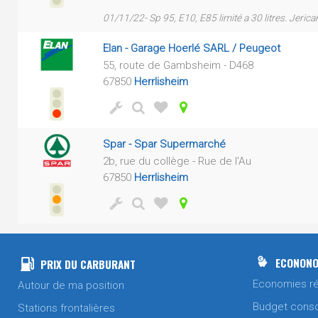
01/11/22- Sp 95, E10, E85 limité a 30 litres. Jerican
Elan - Garage Hoerlé SARL / Peugeot
55, route de Gambsheim - D468
67850
Herrlisheim
Spar - Spar Supermarché
2b, rue du collège - Rue de l'Au
67850
Herrlisheim
ECONONO
PRIX DU CARBURANT
Economies ré
Autour de ma position
Budget cons
Stations frontalières