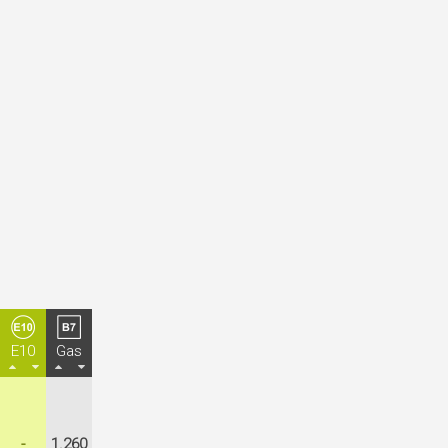
E10
Gas
-
1.260