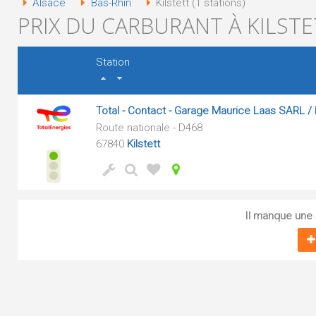
Alsace
Bas-Rhin
Kilstett (1 stations)
PRIX DU CARBURANT À KILSTET
Station
Total - Contact - Garage Maurice Laas SARL / 
Route nationale - D468
67840
Kilstett
Il manque une s