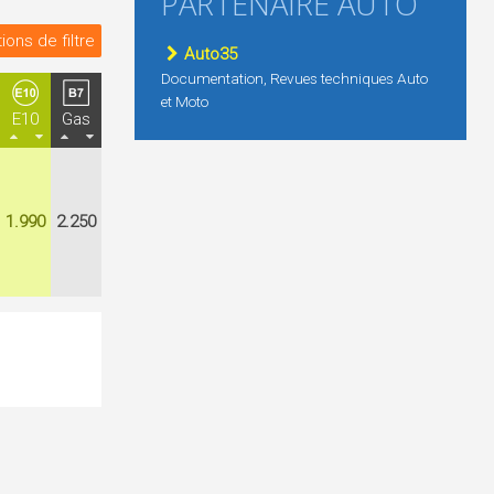
PARTENAIRE AUTO
ions de filtre
Auto35
Documentation, Revues techniques Auto
et Moto
E10
Gas
1.990
2.250