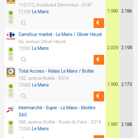
110-112, boulevard Demorieux - D147
1.990
2.186
72100
Le Mans
Carrefour market - Le Mans / Olivier Heuzé
66, avenue Olivier Heuzé
2.029
2.199
72000
Le Mans
Total Access - Relais Le Mans / Bollée
162, avenue Bollée - D314
1.990
2.173
72000
Le Mans
Intermarché - Super - Le Mans - Molière
SAS
284, avenue Bollée - Route de Paris - D314
1.997
2.188
72000
Le Mans