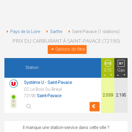
Pays de la Loire
Sarthe
Saint-Pavace (1 stations)
PRIX DU CARBURANT À SAINT-PAVACE (72190)
Options de filtre
Station
E10
Gas
Système U - Saint-Pavace
CC Le Bois Du Breuil
2.039
2.195
72190
Saint-Pavace
Il manque une station-service dans cette ville ?