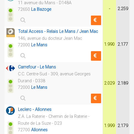
11 avenue du Mans - D148A
-
2.259
72650
La Bazoge
Total Access - Relais Le Mans / Jean Mac
146, avenue du docteur Jean Mac
1.990
2.177
72000
Le Mans
Carrefour - Le Mans
C.C. Centre-Sud - 309, avenue Georges
Durand - D338
2.029
2.189
72000
Le Mans
Leclerc - Allonnes
Z.A. La Raterie - Chemin de la Raterie -
Route de La Suze - D23
1.999
2.179
72700
Allonnes