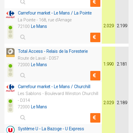
Carrefour market - Le Mans / La Pointe
La Pointe - 168, rue d'Arnage
2.029
2.199
72100
Le Mans
Total Access - Relais de la Foresterie
Route de Laval - D357
1.990
2.181
72000
Le Mans
Carrefour market - Le Mans / Churchill
Les Sablons - Boulevard Winston Churchill
- D314
2.029
2.189
72000
Le Mans
Système U - La Bazoge - U Express