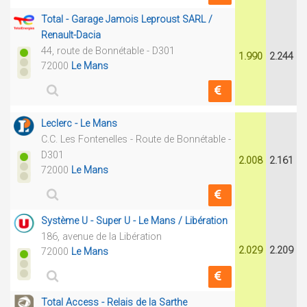
Total - Garage Jamois Leproust SARL /
Renault-Dacia
44, route de Bonnétable - D301
1.990
2.244
72000
Le Mans
Leclerc - Le Mans
C.C. Les Fontenelles - Route de Bonnétable -
D301
2.008
2.161
72000
Le Mans
Système U - Super U - Le Mans / Libération
186, avenue de la Libération
2.029
2.209
72000
Le Mans
Total Access - Relais de la Sarthe