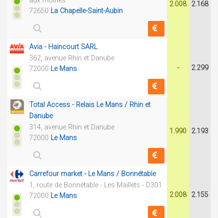
aux moines
2.008
2.168
72650
La Chapelle-Saint-Aubin
Avia - Haincourt SARL
362, avenue Rhin et Danube
-
2.299
72000
Le Mans
Total Access - Relais Le Mans / Rhin et
Danube
314, avenue Rhin et Danube
1.990
2.193
72000
Le Mans
Carrefour market - Le Mans / Bonnétable
1, route de Bonnétable - Les Maillets - D301
2.008
2.155
72000
Le Mans