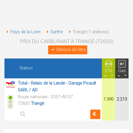
Pays de la Loire
Sarthe
Trangé (1 stations)
PRIX DU CARBURANT À TRANGÉ (72650)
Options de filtre
Station
E10
Gas
Total - Relais de la Lande - Garage Picault
SARL / AD
Route nationale - D357=N157
1.990
2.213
72650
Trangé