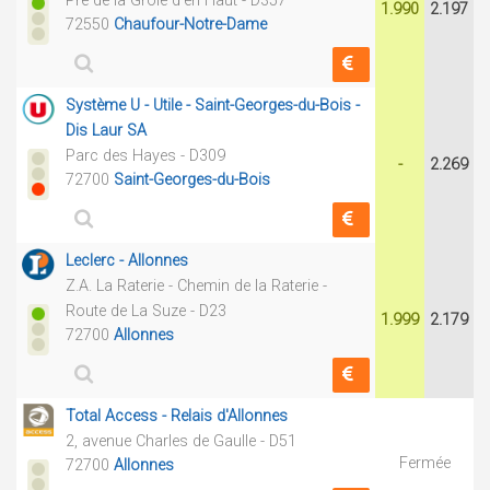
Pré de la Groie d'en Haut - D357
1.990
2.197
72550
Chaufour-Notre-Dame
Système U - Utile - Saint-Georges-du-Bois -
Dis Laur SA
Parc des Hayes - D309
-
2.269
72700
Saint-Georges-du-Bois
Leclerc - Allonnes
Z.A. La Raterie - Chemin de la Raterie -
Route de La Suze - D23
1.999
2.179
72700
Allonnes
Total Access - Relais d'Allonnes
2, avenue Charles de Gaulle - D51
Fermée
72700
Allonnes