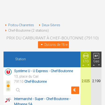
Poitou-Charentes
Deux-Sèvres
Chef-Boutonne (2 stations)
PRIX DU CARBURANT À CHEF-BOUTONNE (79110)
Options de filtre
Station
E10
Gas
Système U - U Express - Chef-Boutonne
13, place du Cail
2.025
2.199
79110
Chef-Boutonne
Intermarché - Super - Chef-Boutonne -
Mifranne SA