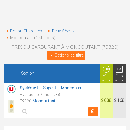
Poitou-Charentes
Deux-Sèvres
Moncoutant (1 stations)
PRIX DU CARBURANT À MONCOUTANT (79320)
Options de filtre
Station
E10
Gas
Système U - Super U - Moncoutant
Avenue de Paris - D38
2.038
2.168
79320
Moncoutant