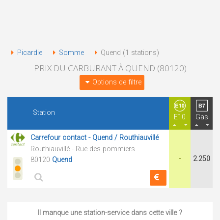
Picardie
Somme
Quend (1 stations)
PRIX DU CARBURANT À QUEND (80120)
Options de filtre
Station
E10
Gas
Carrefour contact - Quend / Routhiauvillé
Routhiauvillé - Rue des pommiers
-
2.250
80120
Quend
Il manque une station-service dans cette ville ?