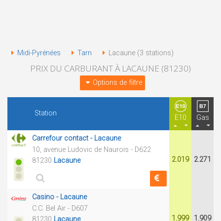
Midi-Pyrénées
Tarn
Lacaune (3 stations)
PRIX DU CARBURANT À LACAUNE (81230)
Options de filtre
Station
E10
Gas
Carrefour contact - Lacaune
10, avenue Ludovic de Naurois - D622
2.019
2.271
81230
Lacaune
Casino - Lacaune
C.C. Bel Air - D607
1.999
1.909
81230
Lacaune